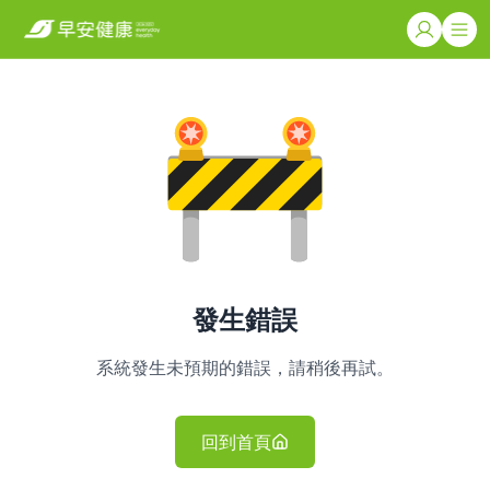
發生錯誤
系統發生未預期的錯誤，請稍後再試。
回到首頁