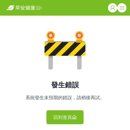
發生錯誤
系統發生未預期的錯誤，請稍後再試。
回到首頁