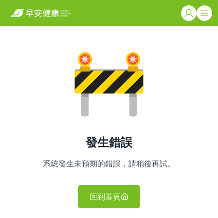
發生錯誤
系統發生未預期的錯誤，請稍後再試。
回到首頁