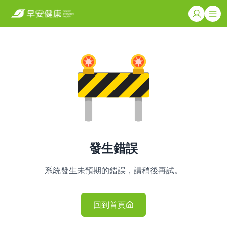
發生錯誤
系統發生未預期的錯誤，請稍後再試。
回到首頁