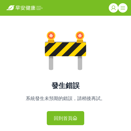
發生錯誤
系統發生未預期的錯誤，請稍後再試。
回到首頁