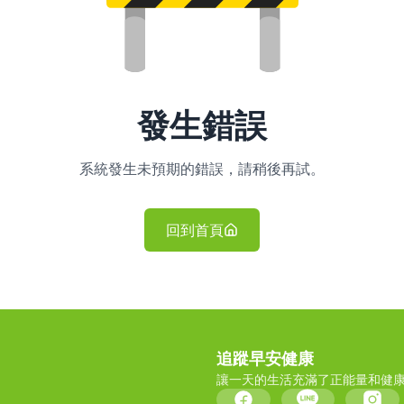
發生錯誤
系統發生未預期的錯誤，請稍後再試。
回到首頁
追蹤早安健康
讓一天的生活充滿了正能量和健