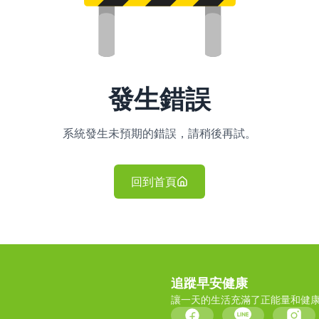
發生錯誤
系統發生未預期的錯誤，請稍後再試。
回到首頁
追蹤早安健康
讓一天的生活充滿了正能量和健