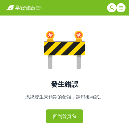
發生錯誤
系統發生未預期的錯誤，請稍後再試。
回到首頁