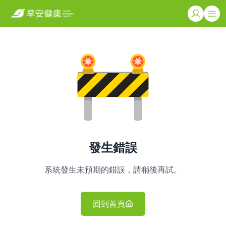
發生錯誤
系統發生未預期的錯誤，請稍後再試。
回到首頁