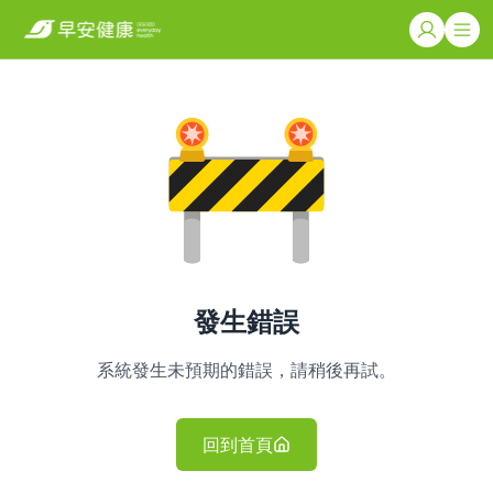
發生錯誤
系統發生未預期的錯誤，請稍後再試。
回到首頁