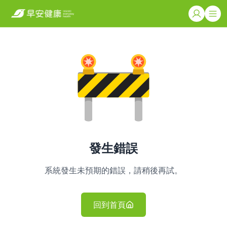
發生錯誤
系統發生未預期的錯誤，請稍後再試。
回到首頁