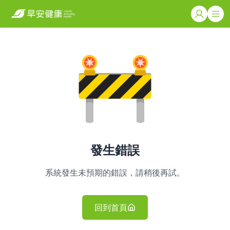
發生錯誤
系統發生未預期的錯誤，請稍後再試。
回到首頁