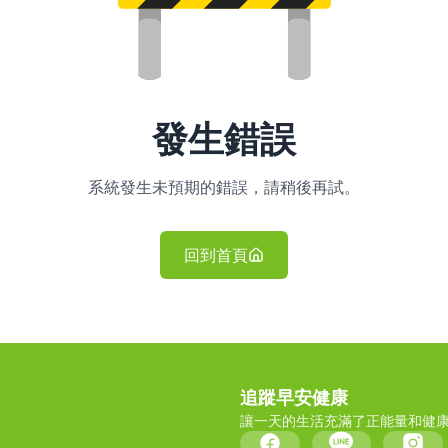
發生錯誤
系統發生未預期的錯誤，請稍後再試。
回到首頁
追蹤早安健康
讓一天的生活充滿了正能量和健