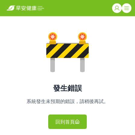
發生錯誤
系統發生未預期的錯誤，請稍後再試。
回到首頁