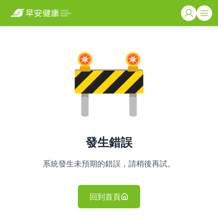
發生錯誤
系統發生未預期的錯誤，請稍後再試。
回到首頁