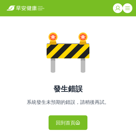
發生錯誤
系統發生未預期的錯誤，請稍後再試。
回到首頁