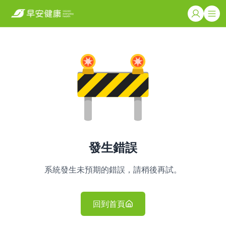
發生錯誤
系統發生未預期的錯誤，請稍後再試。
回到首頁