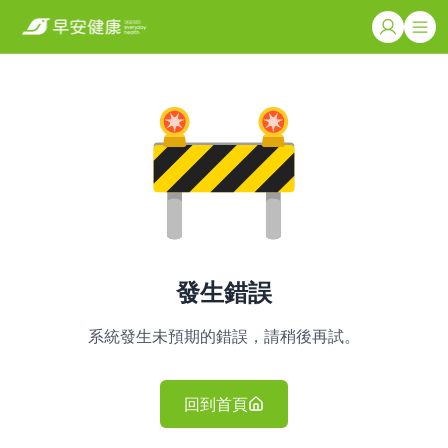
發生錯誤
系統發生未預期的錯誤，請稍後再試。
回到首頁