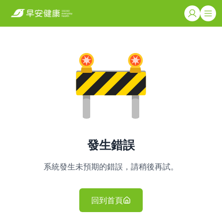
發生錯誤
系統發生未預期的錯誤，請稍後再試。
回到首頁