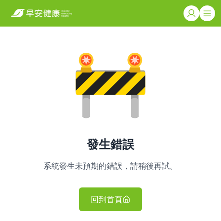
發生錯誤
系統發生未預期的錯誤，請稍後再試。
回到首頁