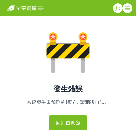
發生錯誤
系統發生未預期的錯誤，請稍後再試。
回到首頁