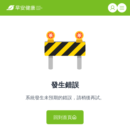
發生錯誤
系統發生未預期的錯誤，請稍後再試。
回到首頁