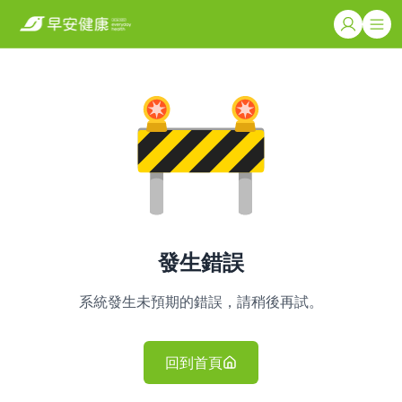
發生錯誤
系統發生未預期的錯誤，請稍後再試。
回到首頁