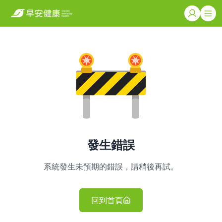
發生錯誤
系統發生未預期的錯誤，請稍後再試。
回到首頁