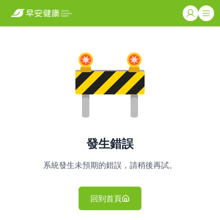
發生錯誤
系統發生未預期的錯誤，請稍後再試。
回到首頁