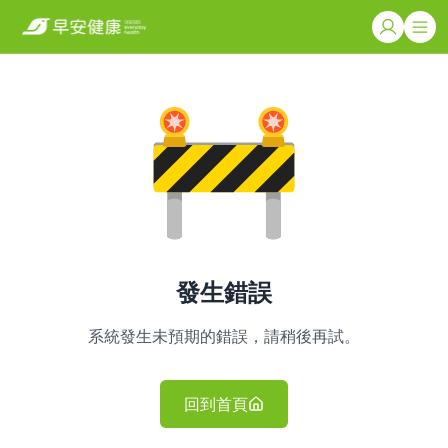
發生錯誤
系統發生未預期的錯誤，請稍後再試。
回到首頁