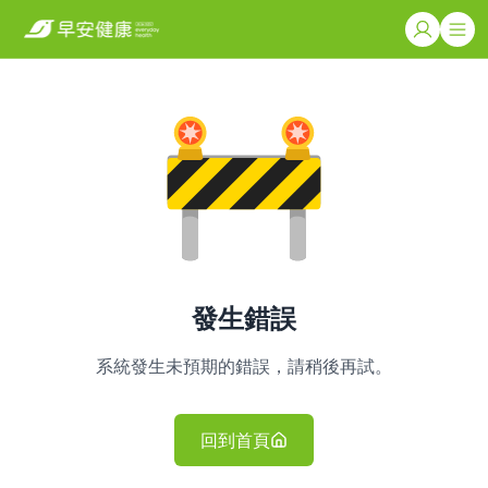
發生錯誤
系統發生未預期的錯誤，請稍後再試。
回到首頁