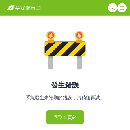
發生錯誤
系統發生未預期的錯誤，請稍後再試。
回到首頁