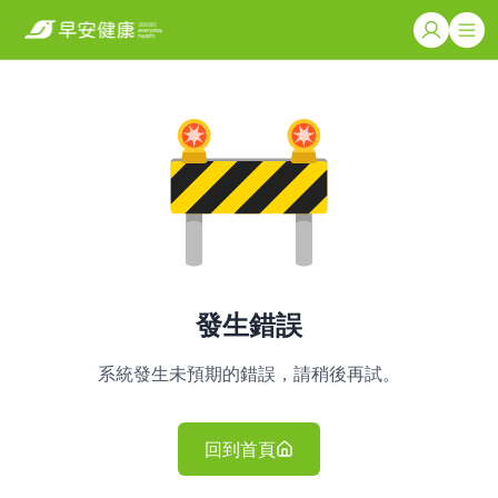
發生錯誤
系統發生未預期的錯誤，請稍後再試。
回到首頁