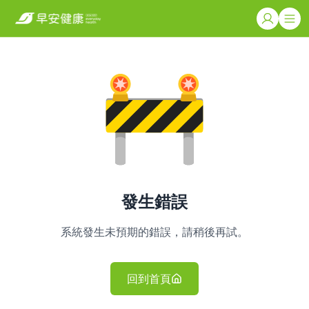
發生錯誤
系統發生未預期的錯誤，請稍後再試。
回到首頁