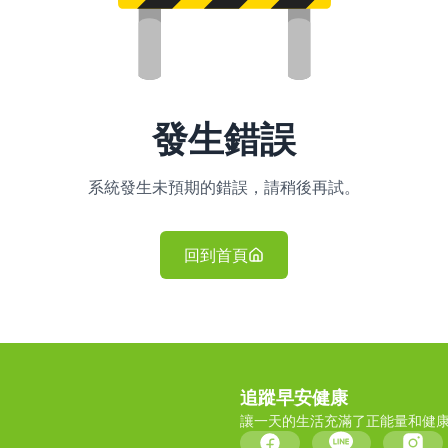
發生錯誤
系統發生未預期的錯誤，請稍後再試。
回到首頁
追蹤早安健康
讓一天的生活充滿了正能量和健