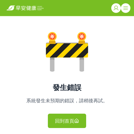
發生錯誤
系統發生未預期的錯誤，請稍後再試。
回到首頁