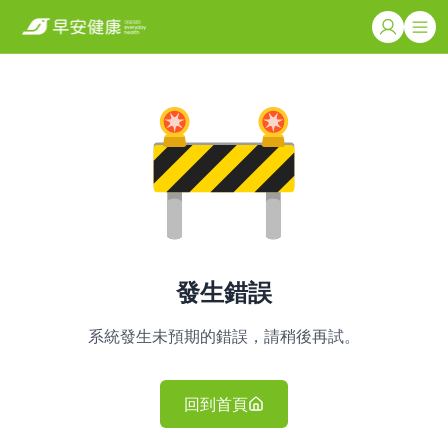
發生錯誤
系統發生未預期的錯誤，請稍後再試。
回到首頁