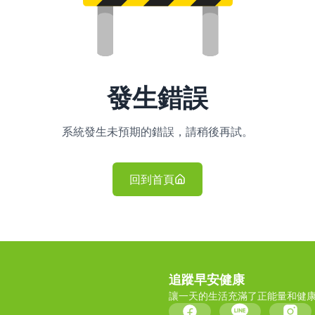
發生錯誤
系統發生未預期的錯誤，請稍後再試。
回到首頁
追蹤早安健康
讓一天的生活充滿了正能量和健