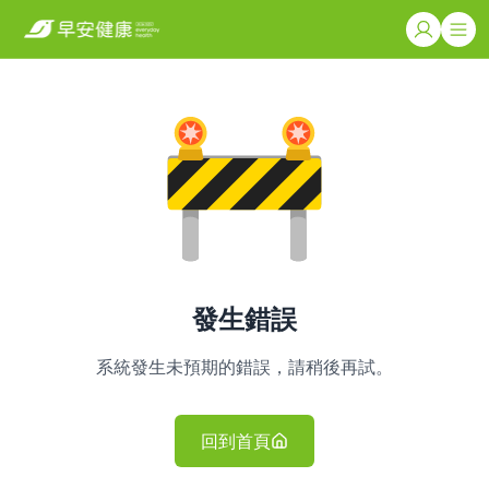
發生錯誤
系統發生未預期的錯誤，請稍後再試。
回到首頁