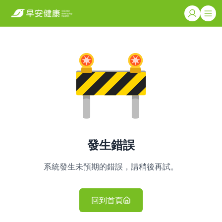
發生錯誤
系統發生未預期的錯誤，請稍後再試。
回到首頁