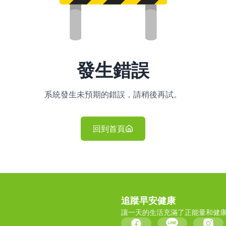
發生錯誤
系統發生未預期的錯誤，請稍後再試。
回到首頁
追蹤早安健康
讓一天的生活充滿了正能量和健