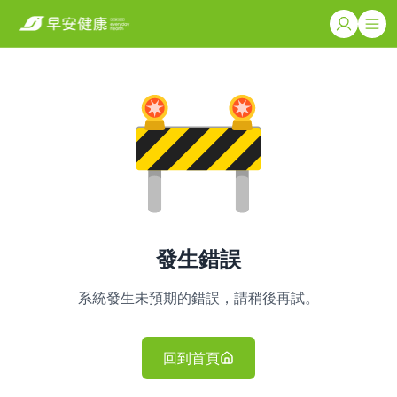
發生錯誤
系統發生未預期的錯誤，請稍後再試。
回到首頁