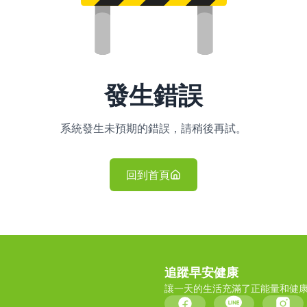
發生錯誤
系統發生未預期的錯誤，請稍後再試。
回到首頁
追蹤早安健康
讓一天的生活充滿了正能量和健