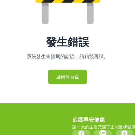
發生錯誤
系統發生未預期的錯誤，請稍後再試。
回到首頁
追蹤早安健康
讓一天的生活充滿了正能量和健