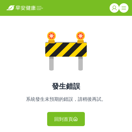
發生錯誤
系統發生未預期的錯誤，請稍後再試。
回到首頁