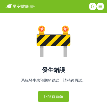
發生錯誤
系統發生未預期的錯誤，請稍後再試。
回到首頁