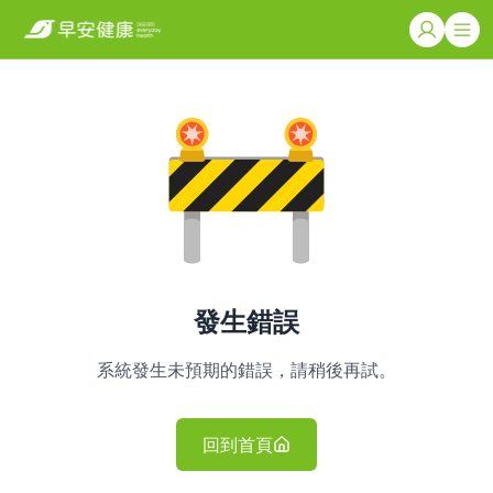
發生錯誤
系統發生未預期的錯誤，請稍後再試。
回到首頁