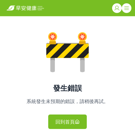
發生錯誤
系統發生未預期的錯誤，請稍後再試。
回到首頁