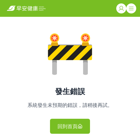
發生錯誤
系統發生未預期的錯誤，請稍後再試。
回到首頁