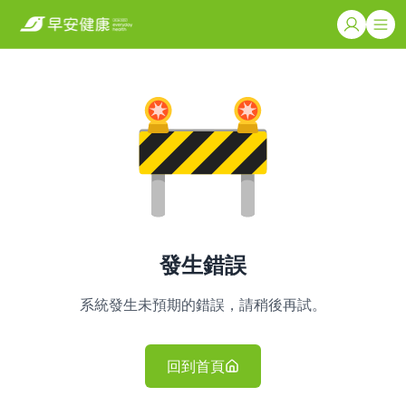
發生錯誤
系統發生未預期的錯誤，請稍後再試。
回到首頁