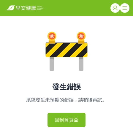
發生錯誤
系統發生未預期的錯誤，請稍後再試。
回到首頁