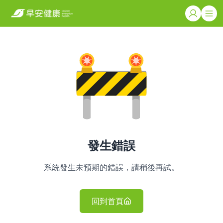
發生錯誤
系統發生未預期的錯誤，請稍後再試。
回到首頁