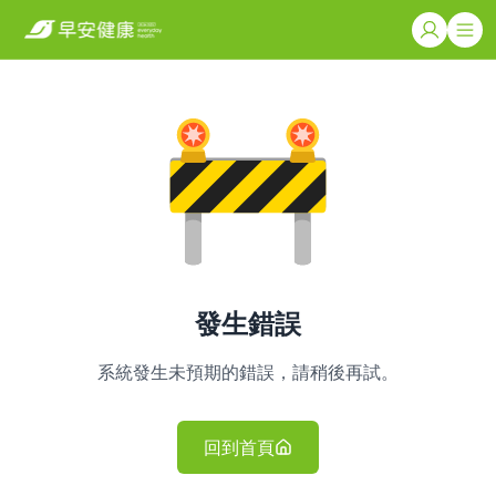
發生錯誤
系統發生未預期的錯誤，請稍後再試。
回到首頁