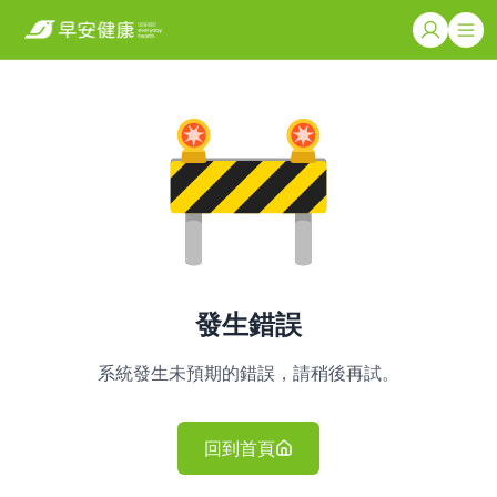
發生錯誤
系統發生未預期的錯誤，請稍後再試。
回到首頁